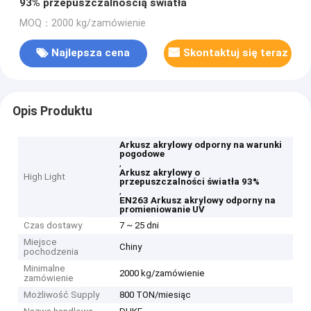
93% przepuszczalnością światła
MOQ：2000 kg/zamówienie
Najlepsza cena
Skontaktuj się teraz
Opis Produktu
Arkusz akrylowy odporny na warunki
pogodowe
,
Arkusz akrylowy o
High Light
przepuszczalności światła 93%
,
EN263 Arkusz akrylowy odporny na
promieniowanie UV
Czas dostawy
7 ~ 25 dni
Miejsce
Chiny
pochodzenia
Minimalne
2000 kg/zamówienie
zamówienie
Możliwość Supply
800 TON/miesiąc