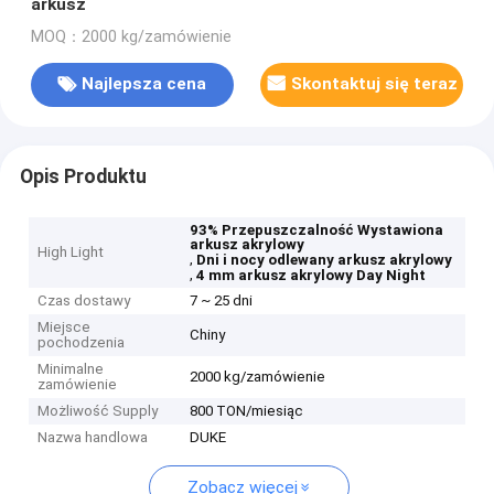
arkusz
MOQ：2000 kg/zamówienie
Najlepsza cena
Skontaktuj się teraz
Opis Produktu
93% Przepuszczalność Wystawiona
arkusz akrylowy
High Light
,
Dni i nocy odlewany arkusz akrylowy
,
4 mm arkusz akrylowy Day Night
Czas dostawy
7 ~ 25 dni
Miejsce
Chiny
pochodzenia
Minimalne
2000 kg/zamówienie
zamówienie
Możliwość Supply
800 TON/miesiąc
Nazwa handlowa
DUKE
Zobacz więcej