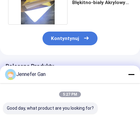
Błękitno-biały Akrylowy
arkusz
Kontyntynuj
Polecane Produkty
Jennefer Gan
5:27 PM
Good day, what product are you looking for?
Niebieski i biały
Niebieski i biały
Duke Blue And
płeksyglowy panel
Niebieski znak Biały
Day& Night Ac
Niebieski znak
w nocy Błyskawica
Sheet For Led 