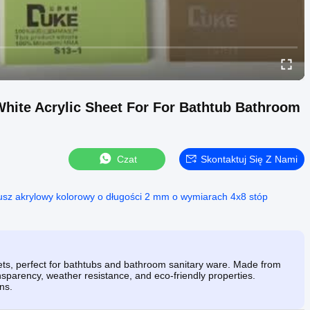
White Acrylic Sheet For For Bathtub Bathroom
Czat
Skontaktuj Się Z Nami
usz akrylowy kolorowy o długości 2 mm o wymiarach 4x8 stóp
ets, perfect for bathtubs and bathroom sanitary ware. Made from
ansparency, weather resistance, and eco-friendly properties.
ons.