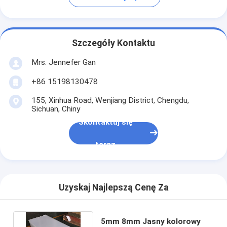
Szczegóły Kontaktu
Mrs. Jennefer Gan
+86 15198130478
155, Xinhua Road, Wenjiang District, Chengdu,
Sichuan, Chiny
Skontaktuj się
teraz
Uzyskaj Najlepszą Cenę Za
5mm 8mm Jasny kolorowy