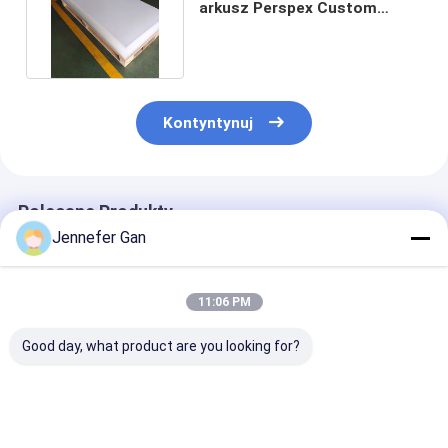
arkusz Perspex Custom
Acrylic Board Cut To Size
Kontyntynuj
Polecane Produkty
Jennefer Gan
11:06 PM
Good day, what product are you looking for?
Płytka akrylowa
Płytka akrylowa z
Przezroczysta
odlewana Duke 100%
odlewem optycznego
akrylowa odle
Virgin Mitsubishi
Duke 100% Virgin
wysokiej