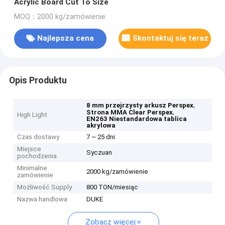
Acrylic Board Cut To Size
MOQ：2000 kg/zamówienie
Najlepsza cena
Skontaktuj się teraz
Opis Produktu
,
8 mm przejrzysty arkusz Perspex
,
Strona MMA Clear Perspex
High Light
EN263 Niestandardowa tablica
akrylowa
Czas dostawy
7 ~ 25 dni
Miejsce
Syczuan
pochodzenia
Minimalne
2000 kg/zamówienie
zamówienie
Możliwość Supply
800 TON/miesiąc
Nazwa handlowa
DUKE
Zobacz więcej