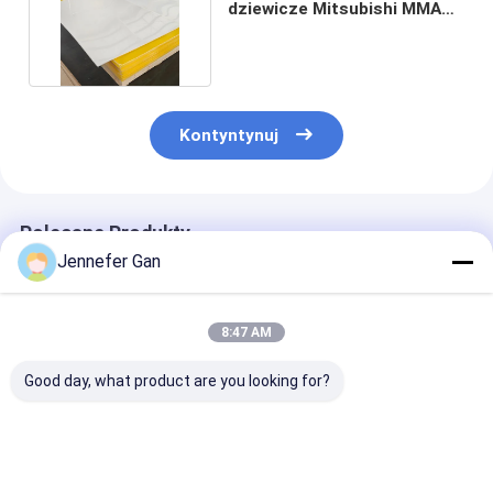
dziewicze Mitsubishi MMA
Płyty akrylowe sanitarne
Kontyntynuj
Polecane Produkty
Jennefer Gan
8:47 AM
Good day, what product are you looking for?
DUKE Sanitarny
8mm Duke
100% PMMA z
stopień przeciw
Producent's 100%
oryginalnego
pleśni 3 mm Biała
Virgin Mitsubishi
Mitsubishi MM