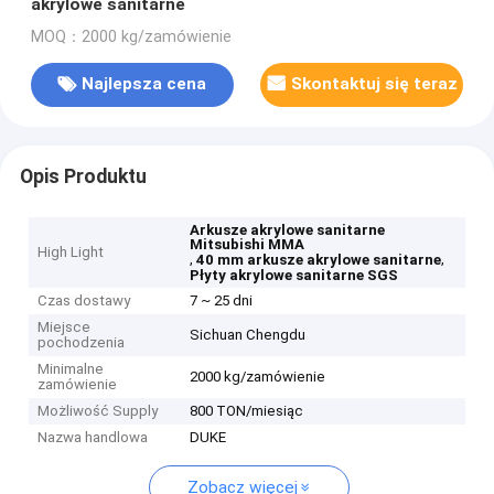
akrylowe sanitarne
MOQ：2000 kg/zamówienie
Najlepsza cena
Skontaktuj się teraz
Opis Produktu
Arkusze akrylowe sanitarne
Mitsubishi MMA
High Light
,
,
40 mm arkusze akrylowe sanitarne
Płyty akrylowe sanitarne SGS
Czas dostawy
7 ~ 25 dni
Miejsce
Sichuan Chengdu
pochodzenia
Minimalne
2000 kg/zamówienie
zamówienie
Możliwość Supply
800 TON/miesiąc
Nazwa handlowa
DUKE
Zobacz więcej