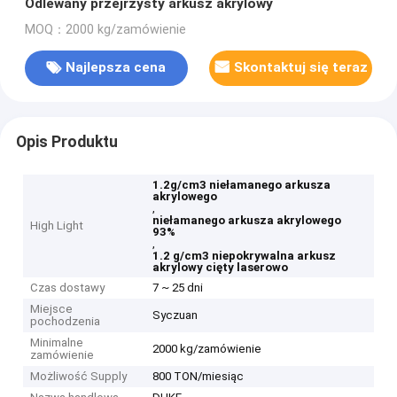
Odlewany przejrzysty arkusz akrylowy
MOQ：2000 kg/zamówienie
Najlepsza cena
Skontaktuj się teraz
Opis Produktu
1.2g/cm3 niełamanego arkusza
akrylowego
,
niełamanego arkusza akrylowego
High Light
93%
,
1.2 g/cm3 niepokrywalna arkusz
akrylowy cięty laserowo
Czas dostawy
7 ~ 25 dni
Miejsce
Syczuan
pochodzenia
Minimalne
2000 kg/zamówienie
zamówienie
Możliwość Supply
800 TON/miesiąc