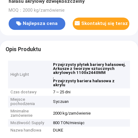
hałasu akrylowy dźwiękoszczelny
MOQ：2000 kg/zamówienie
Najlepsza cena
Skontaktuj się teraz
Opis Produktu
,
Przejrzysty płytek bariery hałasowej
Arkusze z tworzyw sztucznych
akrylowych 1100x2440MM
High Light
,
Przejrzysty bariera hałasowa z
akrylu
Czas dostawy
7 ~ 25 dni
Miejsce
Syczuan
pochodzenia
Minimalne
2000 kg/zamówienie
zamówienie
Możliwość Supply
800 TON/miesiąc
Nazwa handlowa
DUKE