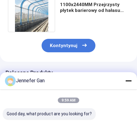
1100x2440MM Przejrzysty
płytek barierowy od hałasu
akrylowy dźwiękoszczelny
Kontyntynuj
Polecane Produkty
Jennefer Gan
9:59 AM
Good day, what product are you looking for?
8mm Płyty akrylowe
100% pierwotny
Panel ogrodze